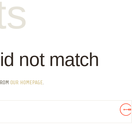
ts
did not match
 FROM
OUR HOMEPAGE
.