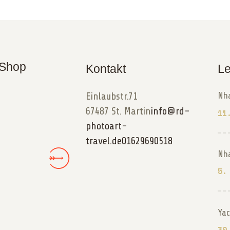
 Shop
Kontakt
Le
Einlaubstr.71
Nh
67487 St. Martin
info@rd-
11
photoart-
travel.de
01629690518
Nh
5.
Ya
30