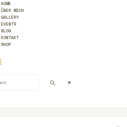
ME
HOME
ÜBER MICH
GALLERY
ER MICH
EVENTS
BLOG
KONTAKT
LLERY
SHOP
ENTS
OG
NTAKT
OP