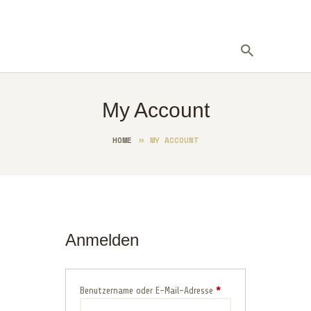
HOME
My Account
ÜBER MICH
GALLERY
HOME
MY ACCOUNT
EVENTS
BLOG
KONTAKT
SHOP
Anmelden
Benutzername oder E-Mail-Adresse
*