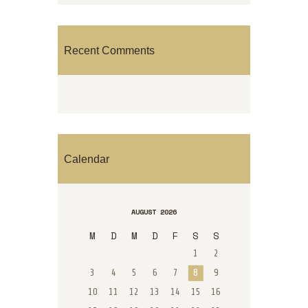
Recent Comments
Calendar
AUGUST 2026
M
D
M
D
F
S
S
1
2
3
4
5
6
7
8
9
10
11
12
13
14
15
16