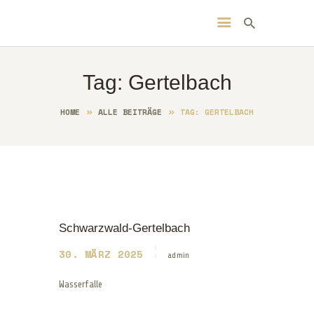
Tag: Gertelbach
HOME
ÜBER MICH
HOME
ALLE BEITRÄGE
TAG: GERTELBACH
GALLERY
EVENTS
BLOG
KONTAKT
DEUTSCHLAND
SHOP
TRAVEL
Schwarzwald-Gertelbach
30. MÄRZ 2025
WASSERFÄLLE
admin
Wasserfalle