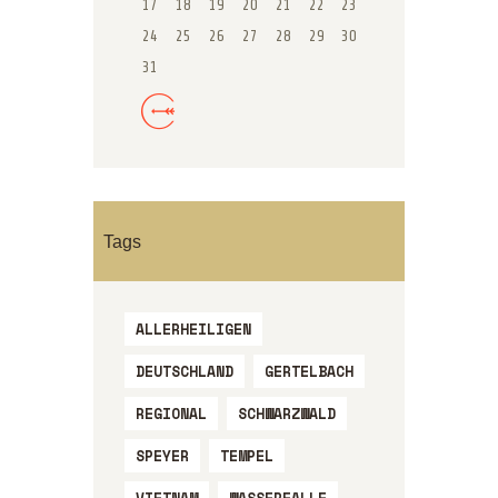
17
18
19
20
21
22
23
24
25
26
27
28
29
30
31
« Mai
Tags
ALLERHEILIGEN
DEUTSCHLAND
GERTELBACH
REGIONAL
SCHWARZWALD
SPEYER
TEMPEL